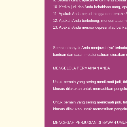
9. Setelah kalah, apakah Anda merasa And
10. Ketika judi dan Anda kehabisan uang, ap
11. Apakah Anda berjudi hingga sen terakhir 
12. Apakah Anda berbohong, mencuri atau m
13. Apakah Anda merasa depresi atau bahkan
Semakin banyak Anda menjawab 'ya' terhadap
bantuan dan saran melalui saluran diuraikan 
MENGELOLA PERMAINAN ANDA
Untuk pemain yang sering menikmati judi, 
khusus dilakukan untuk memastikan pengelua
Untuk pemain yang sering menikmati judi, 
khusus dilakukan untuk memastikan pengelua
MENCEGAH PERJUDIAN DI BAWAH UMU