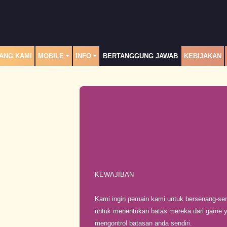
ANG KAMI
MOBILE
INFO
BERTANGGUNG JAWAB
KEBIJAKAN
KEWAJIBAN
Kami ingin pemain kami untuk bersenang-se
untuk menentukan batas mereka dari game 
mengontrol batasan anda sendiri.