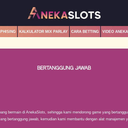
PHISING
KALKULATOR MIX PARLAY
CARA BETTING
VIDEO ANEK
BERTANGGUNG JAWAB
nang bermain di AnekaSlots, sehingga kami mendorong game yang bertangg
yang bertanggung jawab, kemudian kami membantu dengan alat manajemen