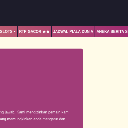
ASLOTS
RTP GACOR 🔥🔥
JADWAL PIALA DUNIA
ANEKA BERITA 
ung jawab. Kami mengizinkan pemain kami
 yang memungkinkan anda mengatur dan