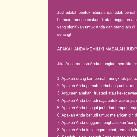
Judi adalah bentuk hiburan, dan tidak per
bermain, menghabiskan di atas anggaran ata
yang signifikan untuk Anda dan orang lain d
senang!
APAKAH ANDA MEMILIKI MASALAH JUDI?
Jika Anda merasa Anda mungkin memiliki mas
1. Apakah orang lain pernah mengkritik perj
2. Apakah Anda pernah berbohong untuk menu
3. Argumen apakah, frustasi atau kekecewaa
4. Apakah Anda berjudi saja untuk waktu ya
5. Apakah Anda tinggal jauh dari tempat kerja
6. Apakah Anda berjudi untuk melarikan diri
7. Apakah Anda enggan menghabiskan 'uang ju
8. Apakah Anda kehilangan minat, teman kelu