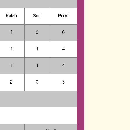
Kalah
Seri
Point
1
0
6
1
1
4
1
1
4
2
0
3