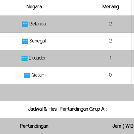
Negara
Menang
Belanda
2
Senegal
2
Ekuador
1
Qatar
0
Jadwal & Hasil Pertandingan Grup A :
Pertandingan
Jam ( WIB