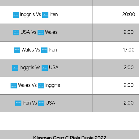
Inggris Vs
Iran
20:00
USA Vs
Wales
2:00
Wales Vs
Iran
17:00
Inggris Vs
USA
2:00
Wales Vs
Inggris
2:00
Iran Vs
USA
2:00
Klasmen Grup C Piala Dunia 2022