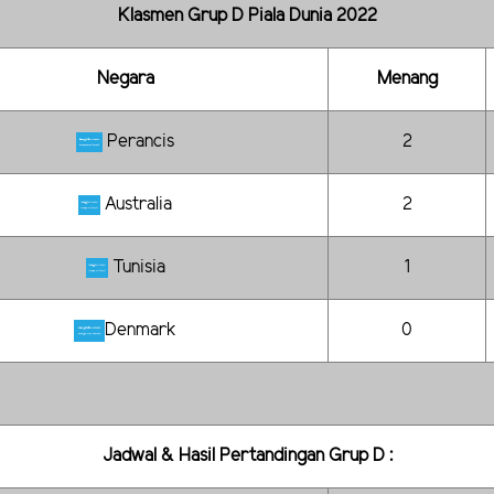
Klasmen Grup D Piala Dunia 2022
Negara
Menang
Perancis
2
Australia
2
Tunisia
1
Denmark
0
Jadwal & Hasil Pertandingan Grup D :