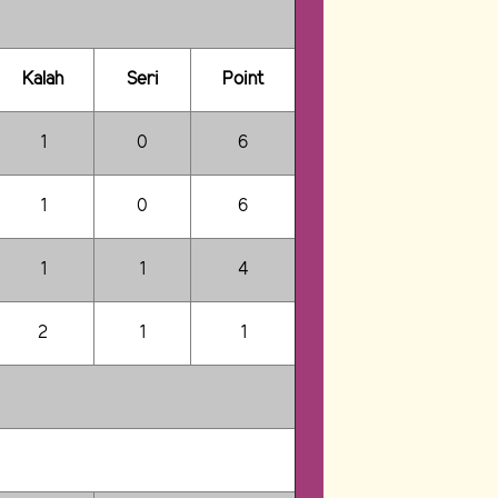
Kalah
Seri
Point
1
0
6
1
0
6
1
1
4
2
1
1