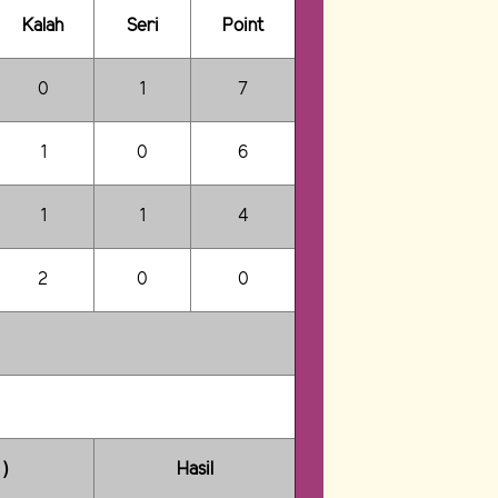
Kalah
Seri
Point
0
1
7
1
0
6
1
1
4
2
0
0
 )
Hasil