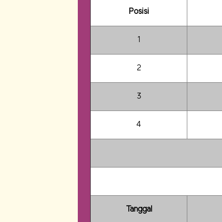
Posisi
1
2
3
4
Tanggal