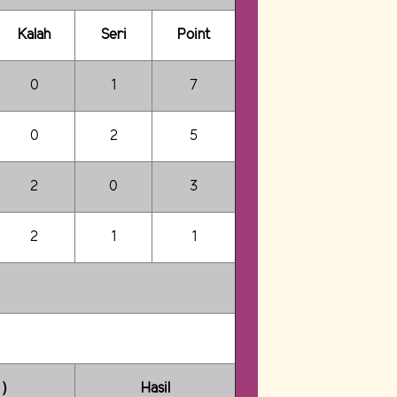
Kalah
Seri
Point
0
1
7
0
2
5
2
0
3
2
1
1
 )
Hasil