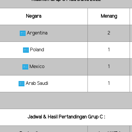
Negara
Menang
Argentina
2
Poland
1
Mexico
1
Arab Saudi
1
Jadwal & Hasil Pertandingan Grup C :