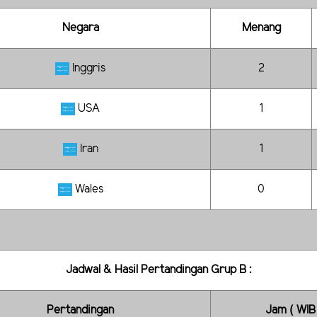
Negara
Menang
Inggris
2
USA
1
Iran
1
Wales
0
Jadwal & Hasil Pertandingan Grup B :
Pertandingan
Jam ( WIB