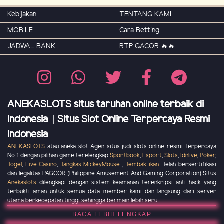
Kebijakan
TENTANG KAMI
MOBILE
Cara Betting
JADWAL BANK
RTP GACOR 🔥🔥
ANEKASLOTS situs taruhan online terbaik di
Indonesia | Situs Slot Online Terpercaya Resmi
Indonesia
ANEKASLOTS
atau aneka slot Agen situs judi slots online resmi Terpercaya
No.1 dengan pilihan game terelengkap
Sportbook
,
Esport
,
Slots
,
Idnlive
,
Poker
,
Togel
,
Live Casino
,
Tangkas MickeyMouse
,
Tembak ikan
. Telah bersertifikasi
dan legalitas PAGCOR (Philippine Amusement And Gaming Corporation).Situs
Anekaslots
dilengkapi dengan sistem keamanan terenkripsi anti hack yang
terbukti aman untuk semua data member kami dan langsung dari server
utama berkecepatan tinggi sehingga bermain lebih seru.
BACA LEBIH LENGKAP