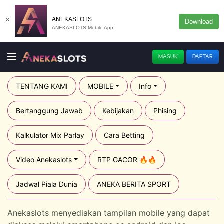
×
ANEKASLOTS
Download
ANEKASLOTS Mobile App
MASUK
DAFTAR
TENTANG KAMI
MOBILE
Info
Bertanggung Jawab
Kebijakan
Phising
Kalkulator Mix Parlay
Cara Betting
Video Anekaslots
RTP GACOR 🔥🔥
Jadwal Piala Dunia
ANEKA BERITA SPORT
Anekaslots menyediakan tampilan mobile yang dapat