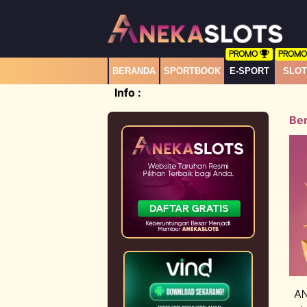
PROMO
PROM
BERANDA
SPORTBOOK
E-SPORT
SLO
Info :
Be
AN