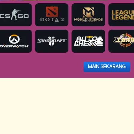
MAIN SEKARANG