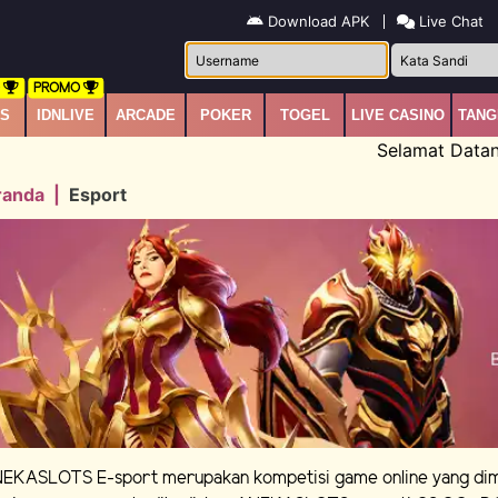
Download APK
Live Chat
O
PROMO
TS
IDNLIVE
ARCADE
POKER
TOGEL
LIVE CASINO
TANG
Selamat Datang Di ANE
randa
Esport
EKASLOTS E-sport merupakan kompetisi game online yang dima